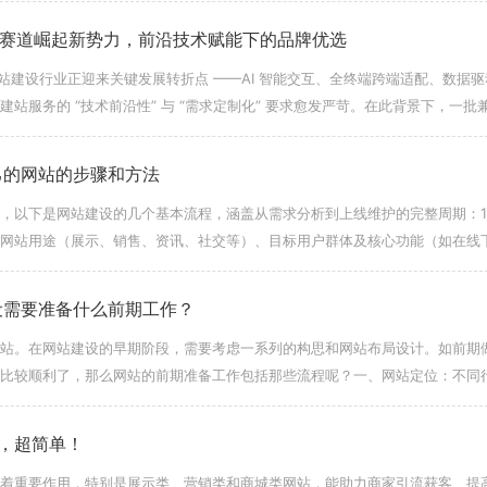
建设赛道崛起新势力，前沿技术赋能下的品牌优选
网站建设行业正迎来关键发展转折点 ——AI 智能交互、全终端跨端适配、数据驱
站服务的 “技术前沿性” 与 “需求定制化” 要求愈发严苛。在此背景下，一批
强
己的网站的步骤和方法
，以下是网站建设的几个基本流程，涵盖从需求分析到上线维护的完整周期：1.
网站用途（展示、销售、资讯、社交等）、目标用户群体及核心功能（如在线
：梳理具体需求，例如页
设需要准备什么前期工作？
站。在网站建设的早期阶段，需要考虑一系列的构思和网站布局设计。如前期
比较顺利了，那么网站的前期准备工作包括那些流程呢？一、网站定位：不同
 企业网站建设的目标
，超简单！
着重要作用，特别是展示类、营销类和商城类网站，能助力商家引流获客、提