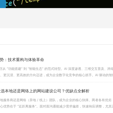
趋势：技术重构与体验革命
历从 “功能搭建” 到 “智能生态” 的范式转型。AI 深度渗透、三维交互普及、跨
、更沉浸、更高效的方向迈进，成为企业数字化竞争的核心抓手。AI 驱动的智
设选本地还是网络上的网站建设公司？优缺点全解析
地服务商还是网络（异地 / 线上）团队，成为企业的核心抉择。两者各有优劣
心优势在于 “近距离服务”。面对面沟通能减少需求偏差，快速响应调整，尤其
市场特性，可融入