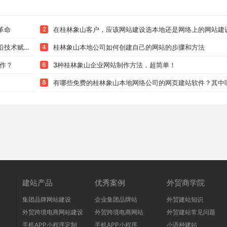
革命
2
在桂林象山客户，应该网站建设选本地还是网络上的网站建设公司？优缺点全解
的品牌优选
4
桂林象山本地公司如何创建自己的网站的步骤和方法
作？
6
3种桂林象山企业网站制作方法，超简单！
8
有哪些免费的桂林象山本地网络公司的网页建站软件？其中哪款比较好用呢
建站产品
优秀案例
外贸商学院
集团品牌网站建设
企业集团品牌站
外贸建站知识
外贸跨境电商网站建设
外贸跨境电商网站
外贸建站常见问题
手机APP小程序定制
手机APP小程序
小语种建站