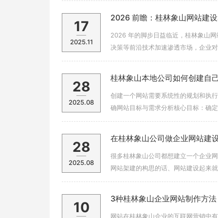
2026 前瞻：桂林象山网站
17
2026 年的脚步日益临近，桂林象山
2025.11
决策等前沿技术加速渗透市场，企业对建
创新魄力与市场洞察力的新兴黑马企业
桂林象山本地公司如何创建自
28
创建一个网站需要系统性的规划和执行
2025.08
确网站目标与需求分析核心目标：确定
单、会员系统、互动沟通）。需求文档
在桂林象山公司做企业网站建
28
很多桂林象山公司都想建立一个企业网
2025.08
网站架建的构思的话、网站建设起来就
的商业网站可以有不同的类型和风格。
3种桂林象山企业网站制作方法
10
网站在桂林象山企业的互联网营销中有