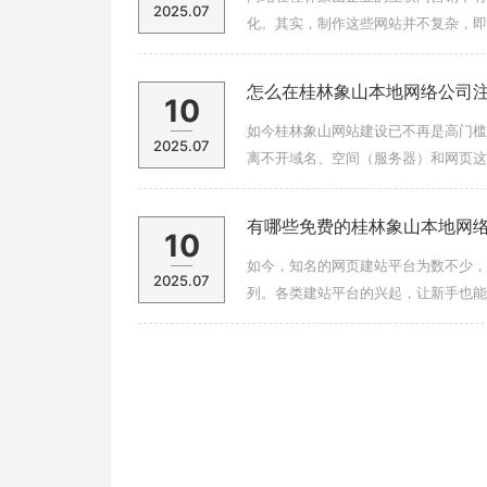
2025.07
化。其实，制作这些网站并不复杂，即
方法：1、展示网站制作首先，要找一
怎么在桂林象山本地网络公司
10
如今桂林象山网站建设已不再是高门槛
2025.07
离不开域名、空间（服务器）和网页这
么注册域名什么是域名呢？你可以把域
有哪些免费的桂林象山本地网
10
如今，知名的网页建站平台为数不少，像 w
2025.07
列。各类建站平台的兴起，让新手也能
间的差异其实很大。新手要是想搭建一