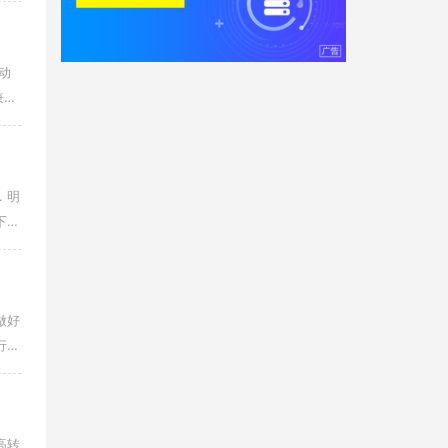
动
兼具
 明
下
做好
行业
高转